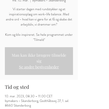
fre. 10. mar.
  |  
bymakers - Skanderborg
Vi starter dagen med rundstykker og et
inspirationsoplæg om work-life balance. Med
andre ord - hvad kan vi gøre for at få og skabe det
arbejdsliv, vi drømmer om?
Kom og bliv inspireret. Se hele programmet under
"Tilmeld"
Man kan ikke længere tilmelde
sig
Se andre begivenheder
Tid og sted
10. mar. 2023, 08.30 – 11.00 CET
bymakers - Skanderborg, Godthåbsvej 27, 1. sal.
8660 Skanderborg