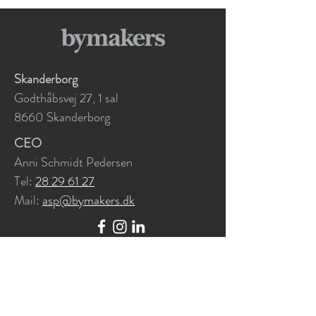
Skanderborg
Godthåbsvej 27, 1 sal
8660 Skanderborg
CEO
Anni Schmidt Pedersen
Tel:
28 29 61 27
Mail:
asp@bymakers.dk
Kontakt os her