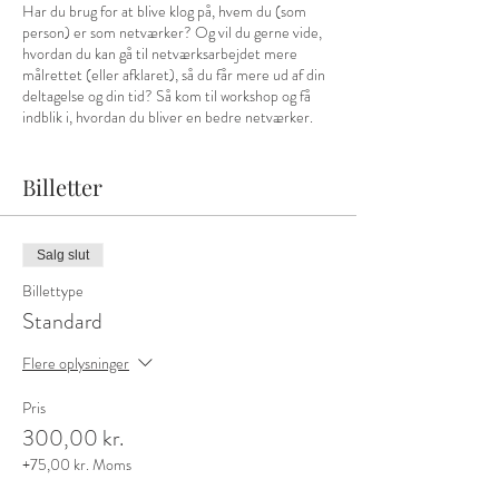
Har du brug for at blive klog på, hvem du (som
person) er som netværker? Og vil du gerne vide,
hvordan du kan gå til netværksarbejdet mere
målrettet (eller afklaret), så du får mere ud af din
deltagelse og din tid? Så kom til workshop og få
indblik i, hvordan du bliver en bedre netværker.
Pris for medlemmer af bymakers:
200 kr + moms
(Brug kuponkoden ved betaling)
Billetter
Pris for ikke-medlemmer:
300 kr + moms
Antal deltagere
: Max 16
Facilitator:
Anni Schmidt Pedersen
Salg slut
Billettype
Standard
Flere oplysninger
Pris
300,00 kr.
+75,00 kr. Moms