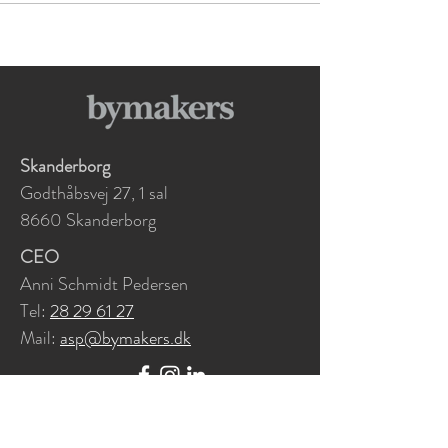
Skanderborg
Godthåbsvej 27, 1 sal
8660 Skanderborg
CEO
Anni Schmidt Pedersen
Tel:
28 29 61 27
Mail:
asp@bymakers.dk